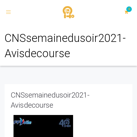
Toggle
navigation
CNSsemainedusoir2021-
Avisdecourse
CNSsemainedusoir2021-
Avisdecourse