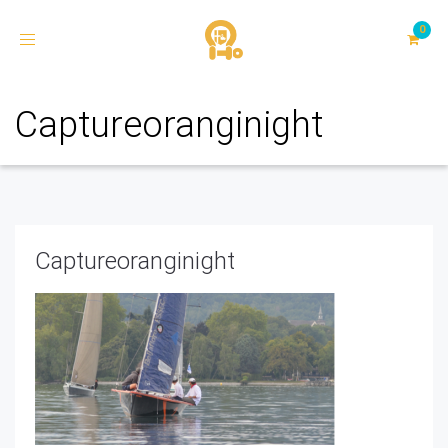
Toggle
navigation
Captureoranginight
Captureoranginight